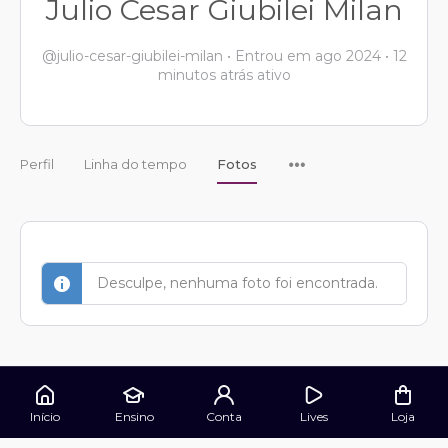
Julio Cesar Giubilei Milan
@julio-cesar-giubilei-milan
•
Entrou em ago 2024
•
12
minutos atrás ativo
Perfil
Linha do tempo
Fotos
Desculpe, nenhuma foto foi encontrada.
Início
Ensino
Conta
Lives
Loja