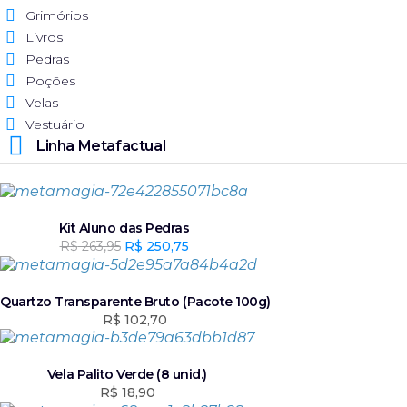
Grimórios
Livros
Pedras
Poções
Velas
Vestuário
Linha Metafactual
Kit Aluno das Pedras
R$
263,95
O
R$
250,75
O
p
p
r
r
e
e
Quartzo Transparente Bruto (Pacote 100g)
ç
ç
R$
102,70
o
o
o
a
r
t
Vela Palito Verde (8 unid.)
i
u
R$
18,90