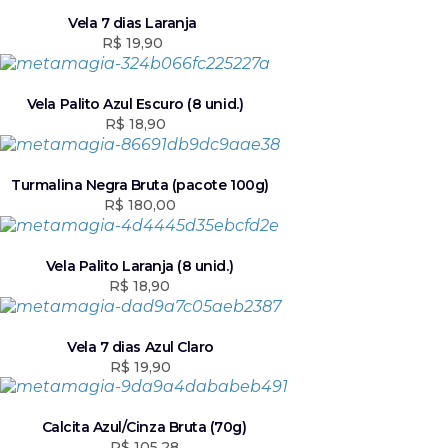
e
$
i
l
r
r
r
n
é
e
e
Vela 7 dias Laranja
a
2
a
:
ç
ç
R$
19,90
:
5
l
R
o
o
R
0
e
$
o
a
$
,
r
r
t
Vela Palito Azul Escuro (8 unid.)
7
a
2
i
u
R$
18,90
2
5
:
7
g
a
6
.
R
1
i
l
3
$
,
n
é
Turmalina Negra Bruta (pacote 100g)
,
3
a
:
R$
180,00
9
2
0
l
R
5
8
.
e
$
.
5
r
Vela Palito Laranja (8 unid.)
,
a
3
R$
18,90
5
:
4
5
R
6
.
$
,
Vela 7 dias Azul Claro
9
R$
19,90
4
0
5
.
0
Calcita Azul/Cinza Bruta (70g)
,
R$
105,28