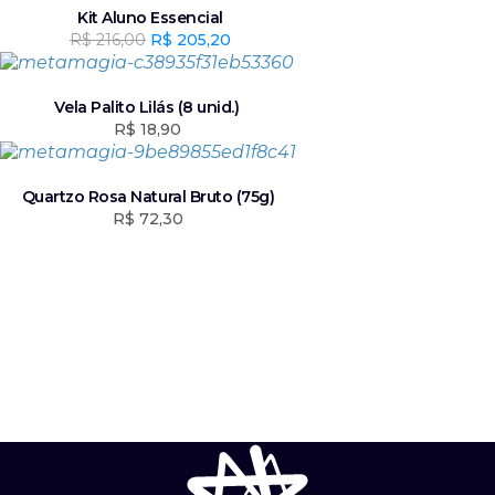
Kit Aluno Essencial
R$
216,00
O
R$
205,20
O
p
p
r
r
e
e
Vela Palito Lilás (8 unid.)
ç
ç
R$
18,90
o
o
o
a
r
t
Quartzo Rosa Natural Bruto (75g)
i
u
R$
72,30
g
a
i
l
n
é
a
:
l
R
e
$
r
a
2
:
0
R
5
$
,
2