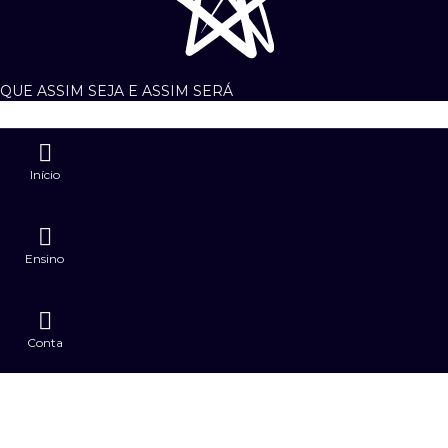
2
0
1
.
6
,
0
QUE ASSIM SEJA E ASSIM SERÁ
0
.
Início
Ensino
Conta
Lives