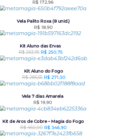
i
u
R$
172,96
g
a
i
l
n
é
Vela Palito Roxa (8 unid.)
a
:
R$
18,90
l
R
e
$
r
Kit Aluno das Ervas
a
2
R$
263,95
O
R$
250,75
O
:
0
p
p
R
5
r
r
$
,
e
e
Kit Aluno do Fogo
2
ç
ç
R$
285,55
O
R$
271,30
O
2
0
o
o
p
p
1
.
o
a
r
r
6
r
t
e
e
Vela 7 dias Amarela
,
i
u
ç
ç
R$
19,90
0
g
a
o
o
0
i
l
o
a
.
n
é
r
t
Kit de Aros de Cobre – Magia do Fogo
a
:
i
u
R$
450,00
O
R$
346,90
O
l
R
g
a
p
p