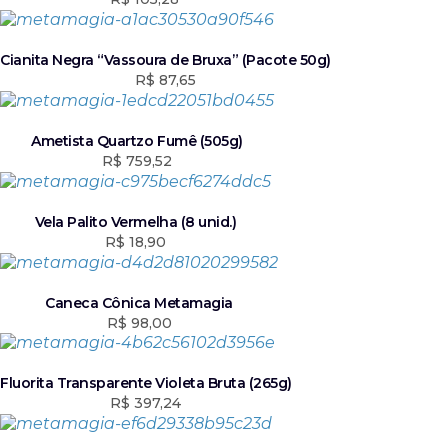
0
0
.
Cianita Negra “Vassoura de Bruxa” (Pacote 50g)
R$
87,65
Ametista Quartzo Fumê (505g)
R$
759,52
Vela Palito Vermelha (8 unid.)
R$
18,90
Caneca Cônica Metamagia
R$
98,00
Fluorita Transparente Violeta Bruta (265g)
R$
397,24