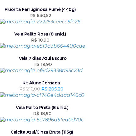
Fluorita Ferruginosa Fumê (440g)
R$
630,52
Vela Palito Rosa (8 unid.)
R$
18,90
Vela 7 dias Azul Escuro
R$
19,90
Kit Aluno Jornada
R$
216,00
O
R$
205,20
O
p
p
r
r
e
e
Vela Palito Preta (8 unid.)
ç
ç
R$
18,90
o
o
o
a
r
t
Calcita Azul/Cinza Bruta (115g)