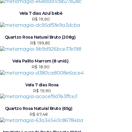
g
a
i
l
n
é
Vela 7 dias Azul bebê
a
:
R$
19,90
l
R
e
$
r
Quartzo Rosa Natural Bruto (208g)
a
2
R$
199,85
:
5
R
0
$
,
Vela Palito Marrom (8 unid.)
7
R$
18,90
2
5
6
.
3
Vela 7 dias Roxa
,
R$
19,90
9
5
.
Quartzo Rosa Natural Bruto (65g)
R$
67,48