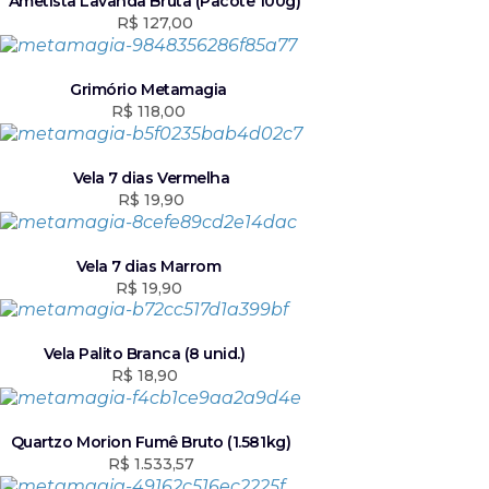
Ametista Lavanda Bruta (Pacote 100g)
R$
127,00
Grimório Metamagia
R$
118,00
Vela 7 dias Vermelha
R$
19,90
Vela 7 dias Marrom
R$
19,90
Vela Palito Branca (8 unid.)
R$
18,90
Quartzo Morion Fumê Bruto (1.581kg)
R$
1.533,57