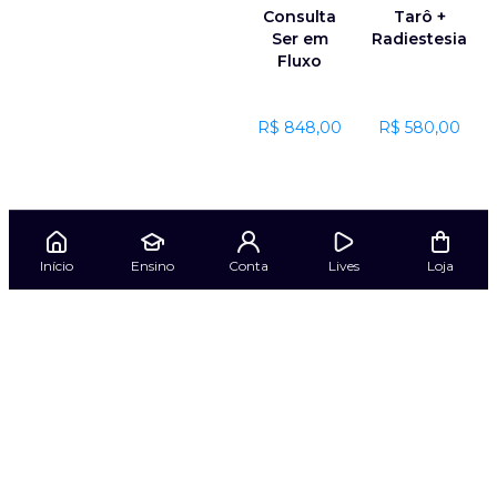
Consulta
Tarô +
Ser em
Radiestesia
Fluxo
R$
848,00
R$
580,00
Início
Ensino
Conta
Lives
Loja