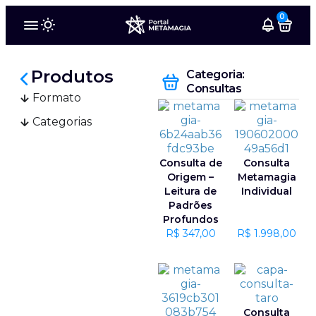
0
Produtos
Categoria:
Consultas
Formato
Categorias
Consulta de
Consulta
Origem –
Metamagia
Leitura de
Individual
Padrões
Profundos
R$
347,00
R$
1.998,00
Consulta