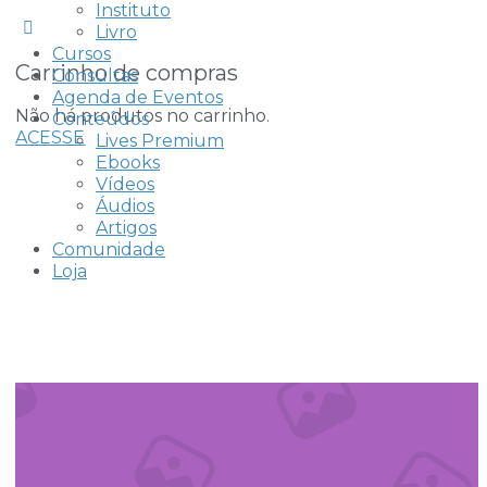
Instituto
Livro
Cursos
Carrinho de compras
Consultas
Agenda de Eventos
Não há produtos no carrinho.
Conteúdos
ACESSE
INSCREVER-SE
Lives Premium
Ebooks
Vídeos
Áudios
Artigos
Comunidade
Loja