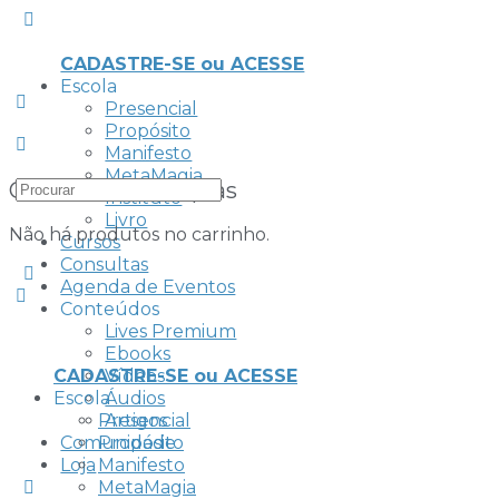
CADASTRE-SE ou ACESSE
Escola
Presencial
Propósito
Manifesto
MetaMagia
Carrinho de compras
Instituto
Livro
Não há produtos no carrinho.
Cursos
Consultas
Agenda de Eventos
Conteúdos
Lives Premium
Ebooks
CADASTRE-SE ou ACESSE
Vídeos
Escola
Áudios
Presencial
Artigos
Comunidade
Propósito
Loja
Manifesto
MetaMagia