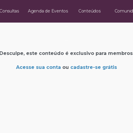
Consultas
Agenda de Eventos
Conteúdos
Comunid
…
…
Desculpe, este conteúdo é exclusivo para membros
Acesse sua conta
ou
cadastre-se grátis