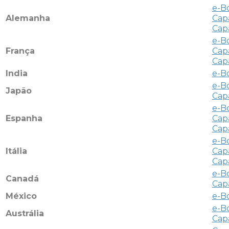
e-B
Alemanha
Cap
Cap
e-B
França
Cap
Cap
India
e-B
e-B
Japão
Cap
e-B
Espanha
Cap
Cap
e-B
Itália
Cap
Cap
e-B
Canadá
Cap
México
e-B
e-B
Austrália
Cap