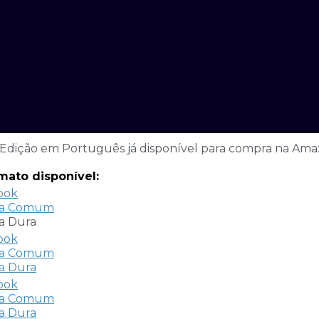
Edição em Português já disponível para compra na Am
mato disponível:
ook
a Comum
a Dura
ook
a Comum
a Dura
ook
a Comum
a Dura