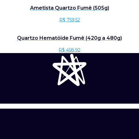
Ametista Quartzo Fumê (505g)
R$
759,52
Quartzo Hematóide Fumê (420g a 480g)
R$
458,92