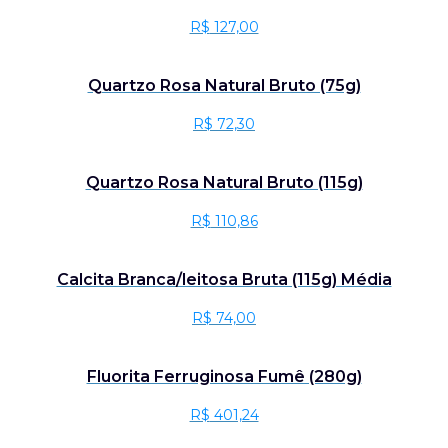
R$
127,00
Quartzo Rosa Natural Bruto (75g)
R$
72,30
Quartzo Rosa Natural Bruto (115g)
R$
110,86
Calcita Branca/leitosa Bruta (115g) Média
R$
74,00
Fluorita Ferruginosa Fumê (280g)
R$
401,24