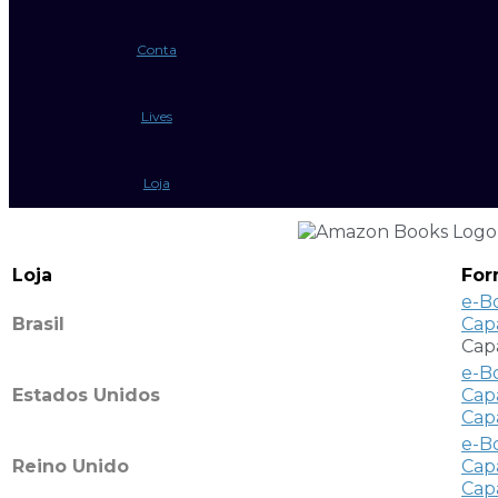
Conta
Lives
Loja
Loja
For
e-B
Brasil
Cap
Cap
e-B
Estados Unidos
Cap
Cap
e-B
Reino Unido
Cap
Cap