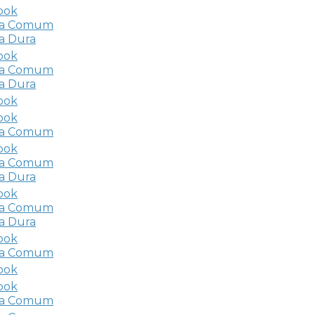
ook
a Comum
a Dura
ook
a Comum
a Dura
ook
ook
a Comum
ook
a Comum
a Dura
ook
a Comum
a Dura
ook
a Comum
ook
ook
a Comum