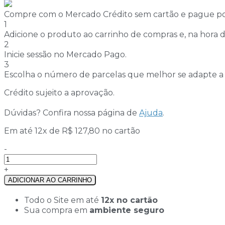
Compre com o Mercado Crédito sem cartão e pague p
1
Adicione o produto ao carrinho de compras e, na hora de
2
Inicie sessão no Mercado Pago.
3
Escolha o número de parcelas que melhor se adapte a 
Crédito sujeito a aprovação.
Dúvidas? Confira nossa página de
Ajuda
.
Em até 12x de
R$
127,80
no cartão
Quartzo
-
Morion
Fumê
+
Bruto
ADICIONAR AO CARRINHO
(1.581kg)
quantidade
Todo o Site em até
12x no cartão
Sua compra em
ambiente seguro