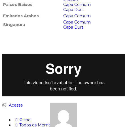
Países Baixos
Capa Comum
Capa Dura
Emirados Árabes
Capa Comum
Capa Comum
Singapura
Capa Dura
Acesse
Painel
Todos os Membros