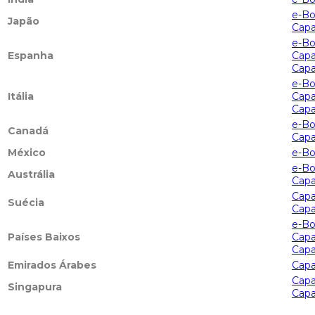
e-B
Japão
Cap
e-B
Espanha
Cap
Capa
e-B
Itália
Cap
Capa
e-B
Canadá
Cap
México
e-B
e-B
Austrália
Cap
Cap
Suécia
Capa
e-B
Países Baixos
Cap
Capa
Emirados Árabes
Cap
Cap
Singapura
Cap