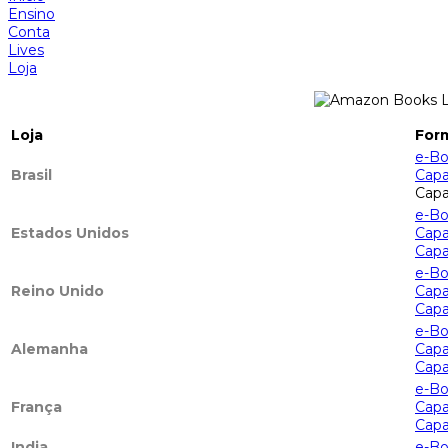
Ensino
Conta
Lives
Loja
Loja
Form
e-B
Brasil
Cap
Capa
e-B
Estados Unidos
Cap
Capa
e-B
Reino Unido
Cap
Capa
e-B
Alemanha
Cap
Capa
e-B
França
Cap
Capa
India
e-B