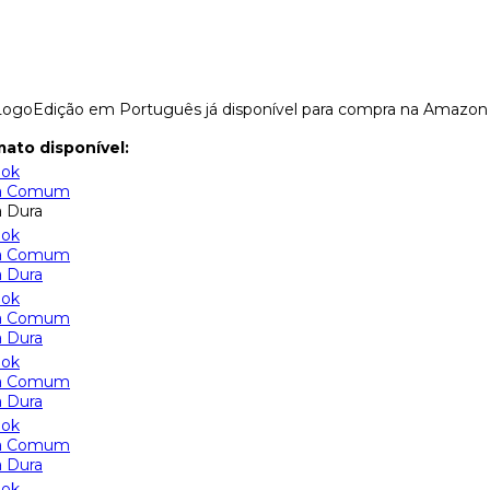
Edição em Português já disponível para compra na Amazo
ato disponível:
ook
a Comum
 Dura
ook
a Comum
 Dura
ook
a Comum
 Dura
ook
a Comum
 Dura
ook
a Comum
 Dura
ook