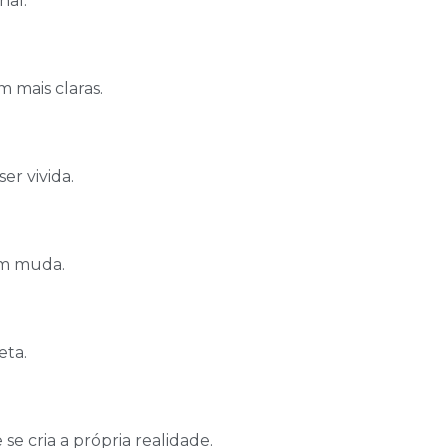
nal.
m mais claras.
er vivida.
ém muda.
eta.
e cria a própria realidade.