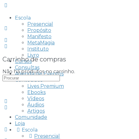
Escola
Presencial
Propósito
Manifesto
MetaMagia
Instituto
Livro
Carrinho de compras
Cursos
Consultas
Não há produtos no carrinho.
Agenda de Eventos
Procurar
Conteúdos
por:
Lives Premium
Ebooks
Vídeos
Áudios
Artigos
Comunidade
Loja
Escola
Presencial