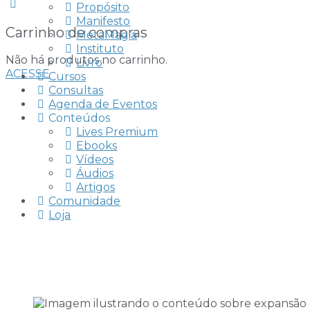
Propósito
Manifesto
Carrinho de compras
MetaMagia
Instituto
Não há produtos no carrinho.
Livro
ACESSE
INSCREVER-SE
Cursos
Consultas
Agenda de Eventos
Conteúdos
Lives Premium
Ebooks
Vídeos
Áudios
Artigos
Comunidade
Loja